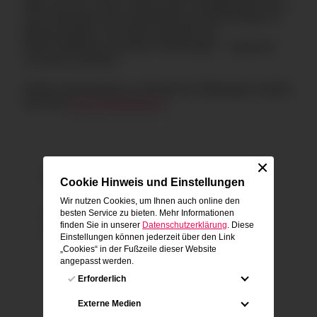
alles rund ums Thema „Dämmung“. Energieberater*innen
und Fachexpter*innen unterstützen bei der Auswahl von
Baukonstruktion, des Dämmmaterials, der
Dämmstoffdicken und deren Förderungen – zugunsten
von Haus und Klima.
Weitere Informationen zu den Bremer Altbautagen erhalten
Sie unter
bremer-altbautage.de
Weitere Informationen
Cookie Hinweis und Einstellungen
Wir nutzen Cookies, um Ihnen auch online den
besten Service zu bieten. Mehr Informationen
Projektlaufzeit
finden Sie in unserer
Datenschutzerklärung
. Diese
01.01.2023-31.05.2024
Einstel­lungen können jederzeit über den Link
„Cookies“ in der Fußzeile dieser Website
angepasst werden.
Erforderlich
Einige Cookies sind notwendig, um
Externe Medien
grundlegende Funktionen der Webseite zu