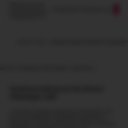
Zum Inhalt springen
Kontakt
Datenschutz
Impressum
Geförderte Projekte
Sonderausstellung auf den Bremer Altbautagen
Sonderausstellung auf den Bremer
Altbautagen 2026
14.781 Besucherinnen und Besuchern informierten sich
bei 412 Ausstellenden in drei Hallen auf den Bremer
Altbautagen und der hanseBAU über Neubau, Sanierung,